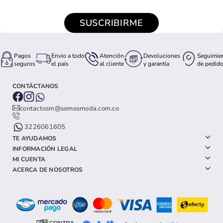
SUSCRIBIRME
Pagos
Envio a todo
Atención
Devoluciones
Seguimie
seguros
el país
al cliente
y garantía
de pedid
CONTÁCTANOS
contactosm@somosmoda.com.co
3226061605
TE AYUDAMOS
INFORMACIÓN LEGAL
MI CUENTA
ACERCA DE NOSOTROS