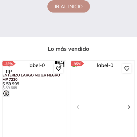
IR AL INICIO
Lo más vendido
-
33%
-
85%
ENTERIZO LARGO MUJER NEGRO
MP 7230
$
59
.
999
$
89
.
669