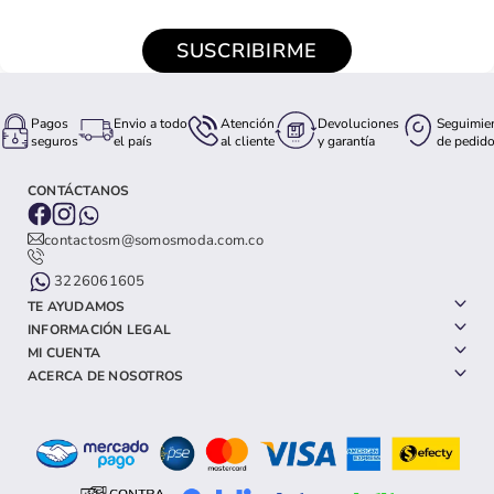
SUSCRIBIRME
Pagos
Envio a todo
Atención
Devoluciones
Seguimie
seguros
el país
al cliente
y garantía
de pedid
CONTÁCTANOS
contactosm@somosmoda.com.co
3226061605
TE AYUDAMOS
INFORMACIÓN LEGAL
MI CUENTA
ACERCA DE NOSOTROS