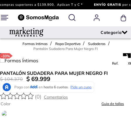
Formas Intimas
Ropa Deportiva
Sudaderas
Pantalón Sudadera Para Mujer Negro FI
-
33%
Ref.
610609
PANTALÓN SUDADERA PARA MUJER NEGRO FI
$
69
.
999
$
104
.
370
(
0
)
Color
Guia de tallas