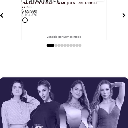
PANTALÓN SUDADERA MUJER VERDE PINO FI
77393
$
69
.
999
$
104
.
370
Vendido por:
Somos moda