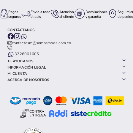
Pagos
Envio a todo
Atención
Devoluciones
Seguimie
seguros
el país
al cliente
y garantía
de pedid
CONTÁCTANOS
contactosm@somosmoda.com.co
3226061605
TE AYUDAMOS
INFORMACIÓN LEGAL
MI CUENTA
ACERCA DE NOSOTROS