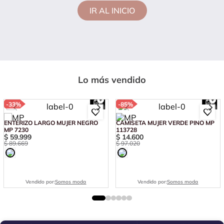
IR AL INICIO
Lo más vendido
-
33%
-
85%
ENTERIZO LARGO MUJER NEGRO
CAMISETA MUJER VERDE PINO MP
MP 7230
113728
$
59
.
999
$
14
.
600
$
89
.
669
$
97
.
020
Vendido por:
Somos moda
Vendido por:
Somos moda