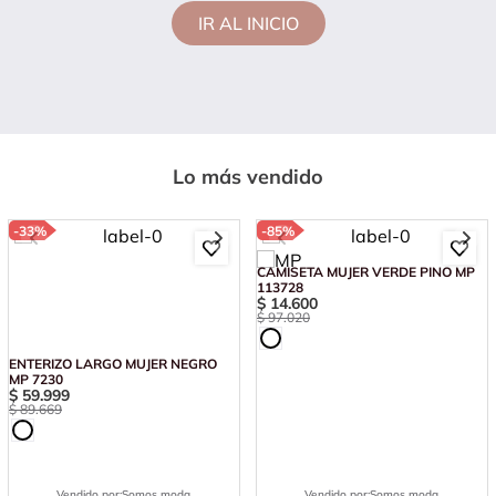
IR AL INICIO
Lo más vendido
-
33%
-
85%
ENTERIZO LARGO MUJER NEGRO
CAMISETA MUJER VERDE PINO MP
MP 7230
113728
$
59
.
999
$
14
.
600
$
89
.
669
$
97
.
020
Vendido por:
Somos moda
Vendido por:
Somos moda