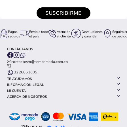
SUSCRIBIRME
Pagos
Envio a todo
Atención
Devoluciones
Seguimie
seguros
el país
al cliente
y garantía
de pedid
CONTÁCTANOS
contactosm@somosmoda.com.co
3226061605
TE AYUDAMOS
INFORMACIÓN LEGAL
MI CUENTA
ACERCA DE NOSOTROS