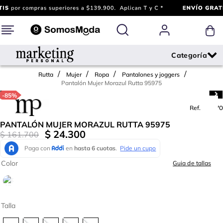
Rutta
Mujer
Ropa
Pantalones y joggers
Pantalón Mujer Morazul Rutta 95975
-
85%
Ref.
723470
PANTALÓN MUJER MORAZUL RUTTA 95975
$
24
.
300
$
161
.
700
Color
Guia de tallas
Talla