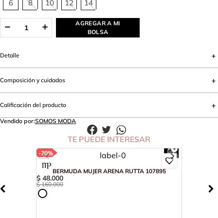
6
8
10
12
14
AGREGAR A MI
BOLSA
Detalle
Composición y cuidados
Calificación del producto
Vendido por:
SOMOS MODA
TE PUEDE INTERESAR
-
70%
BERMUDA MUJER ARENA RUTTA 107895
$
48
.
000
$
160
.
000