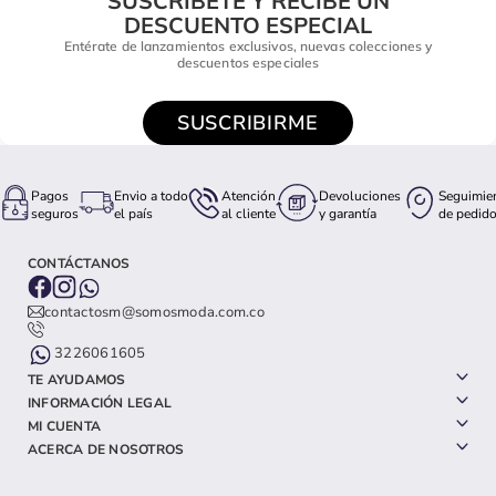
SUSCRÍBETE Y RECIBE UN
DESCUENTO ESPECIAL
Entérate de lanzamientos exclusivos, nuevas colecciones y
descuentos especiales
SUSCRIBIRME
Pagos
Envio a todo
Atención
Devoluciones
Seguimie
seguros
el país
al cliente
y garantía
de pedid
CONTÁCTANOS
contactosm@somosmoda.com.co
3226061605
TE AYUDAMOS
INFORMACIÓN LEGAL
MI CUENTA
ACERCA DE NOSOTROS