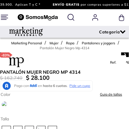
Marketing Personal
Mujer
Ropa
Pantalones y joggers
Pantalón Mujer Negro Mp 4314
-
83%
Ref.
742476
PANTALÓN MUJER NEGRO MP 4314
$
28
.
100
$
162
.
740
Color
Guia de tallas
Talla