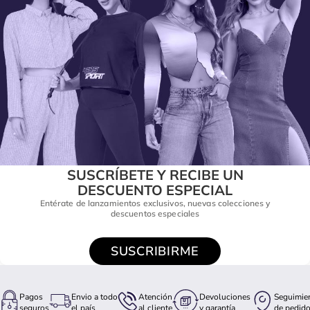
SUSCRÍBETE Y RECIBE UN
DESCUENTO ESPECIAL
Entérate de lanzamientos exclusivos, nuevas colecciones y
descuentos especiales
SUSCRIBIRME
Pagos
Envio a todo
Atención
Devoluciones
Seguimie
seguros
el país
al cliente
y garantía
de pedid