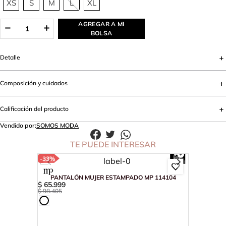
XS
S
M
L
XL
AGREGAR A MI
BOLSA
Detalle
Composición y cuidados
Calificación del producto
Vendido por:
SOMOS MODA
TE PUEDE INTERESAR
-
33%
PANTALÓN MUJER ESTAMPADO MP 114104
$
65
.
999
$
98
.
405