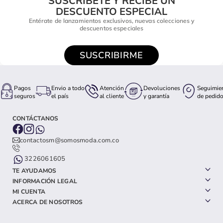
SUSCRÍBETE Y RECIBE UN
DESCUENTO ESPECIAL
Entérate de lanzamientos exclusivos, nuevas colecciones y
descuentos especiales
SUSCRIBIRME
Pagos
Envio a todo
Atención
Devoluciones
Seguimie
seguros
el país
al cliente
y garantía
de pedid
CONTÁCTANOS
contactosm@somosmoda.com.co
3226061605
TE AYUDAMOS
INFORMACIÓN LEGAL
MI CUENTA
ACERCA DE NOSOTROS