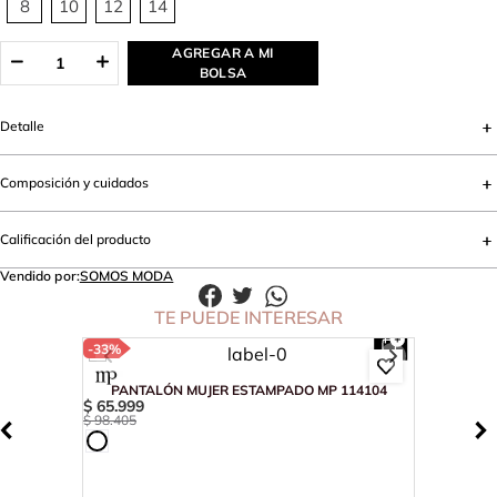
8
10
12
14
AGREGAR A MI
BOLSA
Detalle
Composición y cuidados
Calificación del producto
Vendido por:
SOMOS MODA
TE PUEDE INTERESAR
-
33%
PANTALÓN MUJER ESTAMPADO MP 114104
$
65
.
999
$
98
.
405