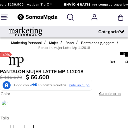
Marketing Personal
Mujer
Ropa
Pantalones y joggers
Pantalón Mujer Latte Mp 112018
-
40%
Ref.
779861
PANTALÓN MUJER LATTE MP 112018
$
66
.
600
$
110
.
879
Color
Guia de tallas
Talla