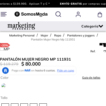
Marketing Personal
Mujer
Ropa
Pantalones y joggers
Pantalón Mujer Negro Mp 111931
-
33%
Ref.
792677
PANTALÓN MUJER NEGRO MP 111931
$
80
.
000
$
119
.
279
Color
Guia de tallas
Talla