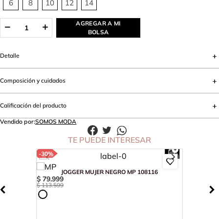
6
8
10
12
14
AGREGAR A MI
BOLSA
Detalle
Composición y cuidados
Calificación del producto
Vendido por:
SOMOS MODA
TE PUEDE INTERESAR
-
30%
JOGGER MUJER NEGRO MP 108116
$
79
.
999
$
113
.
599