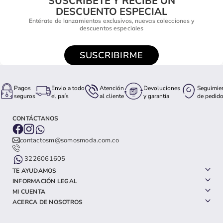
SUSCRÍBETE Y RECIBE UN
DESCUENTO ESPECIAL
Entérate de lanzamientos exclusivos, nuevas colecciones y
descuentos especiales
SUSCRIBIRME
Pagos
Envio a todo
Atención
Devoluciones
Seguimie
seguros
el país
al cliente
y garantía
de pedid
CONTÁCTANOS
contactosm@somosmoda.com.co
3226061605
TE AYUDAMOS
INFORMACIÓN LEGAL
MI CUENTA
ACERCA DE NOSOTROS