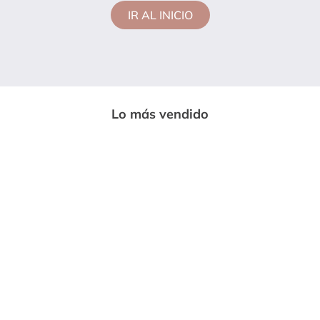
IR AL INICIO
Lo más vendido
-
33%
-
85%
CAMISETA MUJER VERDE PINO MP
113728
ENTERIZO LARGO MUJER NEGRO
$
14
.
600
MP 7230
$
97
.
020
$
59
.
999
$
89
.
669
Vendido por:
Somos moda
Vendido por:
Somos moda