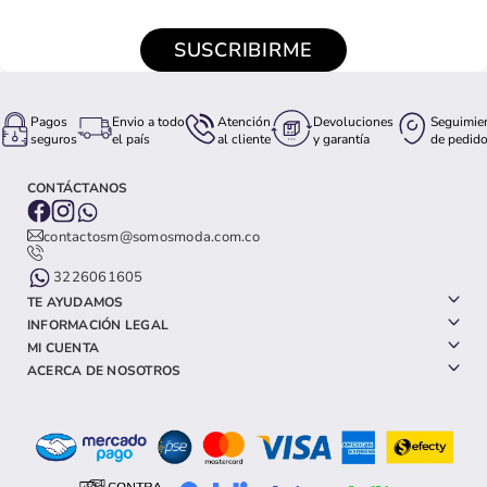
SUSCRIBIRME
Pagos
Envio a todo
Atención
Devoluciones
Seguimie
seguros
el país
al cliente
y garantía
de pedid
CONTÁCTANOS
contactosm@somosmoda.com.co
3226061605
TE AYUDAMOS
INFORMACIÓN LEGAL
MI CUENTA
ACERCA DE NOSOTROS