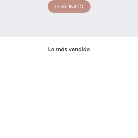
IR AL INICIO
Lo más vendido
-
33%
-
85%
CAMISETA MUJER VERDE PINO MP
113728
$
14
.
600
$
97
.
020