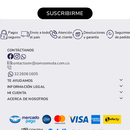
SUSCRIBIRME
Pagos
Envio a todo
Atención
Devoluciones
Seguimie
seguros
el país
al cliente
y garantía
de pedid
CONTÁCTANOS
contactosm@somosmoda.com.co
3226061605
TE AYUDAMOS
INFORMACIÓN LEGAL
MI CUENTA
ACERCA DE NOSOTROS