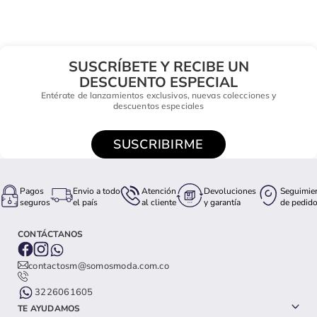
SUSCRÍBETE Y RECIBE UN
DESCUENTO ESPECIAL
Entérate de lanzamientos exclusivos, nuevas colecciones y
descuentos especiales
SUSCRIBIRME
Pagos
Envio a todo
Atención
Devoluciones
Seguimie
seguros
el país
al cliente
y garantía
de pedid
CONTÁCTANOS
contactosm@somosmoda.com.co
3226061605
TE AYUDAMOS