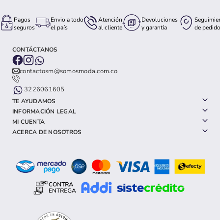
Pagos
Envio a todo
Atención
Devoluciones
Seguimie
seguros
el país
al cliente
y garantía
de pedid
CONTÁCTANOS
contactosm@somosmoda.com.co
3226061605
TE AYUDAMOS
INFORMACIÓN LEGAL
MI CUENTA
ACERCA DE NOSOTROS