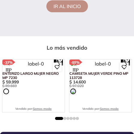
IR AL INICIO
Lo más vendido
-
33%
-
85%
ENTERIZO LARGO MUJER NEGRO
CAMISETA MUJER VERDE PINO MP
MP 7230
113728
$
59
.
999
$
14
.
600
$
89
.
669
$
97
.
020
Vendido por:
Somos moda
Vendido por:
Somos moda