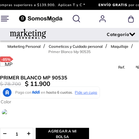
Marketing Personal
Cosmeticos y Cuidado personal
Maquillaje
Primer Blanco Mp 90535
-
85%
Ref.
664676
PRIMER BLANCO MP 90535
$
11
.
900
$
78
.
700
Color
AGREGAR A MI
BOLSA