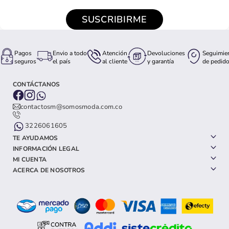
SUSCRIBIRME
Pagos
Envio a todo
Atención
Devoluciones
Seguimie
seguros
el país
al cliente
y garantía
de pedid
CONTÁCTANOS
contactosm@somosmoda.com.co
3226061605
TE AYUDAMOS
INFORMACIÓN LEGAL
MI CUENTA
ACERCA DE NOSOTROS