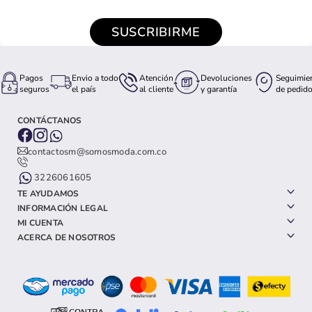
SUSCRÍBETE Y RECIBE UN
DESCUENTO ESPECIAL
Entérate de lanzamientos exclusivos, nuevas colecciones y
descuentos especiales
SUSCRIBIRME
Pagos
Envio a todo
Atención
Devoluciones
Seguimie
seguros
el país
al cliente
y garantía
de pedid
CONTÁCTANOS
contactosm@somosmoda.com.co
3226061605
TE AYUDAMOS
INFORMACIÓN LEGAL
MI CUENTA