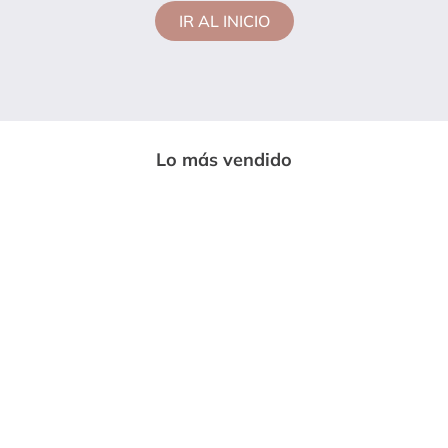
IR AL INICIO
Lo más vendido
-
33%
-
85%
ENTERIZO LARGO MUJER NEGRO
CAMISETA MUJER VERDE PINO MP
MP 7230
113728
$
59
.
999
$
14
.
600
$
89
.
669
$
97
.
020
Vendido por:
Somos moda
Vendido por:
Somos moda