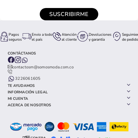
SUSCRIBIRME
Pagos
Envio a todo
Atención
Devoluciones
Seguimie
seguros
el país
al cliente
y garantía
de pedid
CONTÁCTANOS
contactosm@somosmoda.com.co
3226061605
TE AYUDAMOS
INFORMACIÓN LEGAL
MI CUENTA
ACERCA DE NOSOTROS