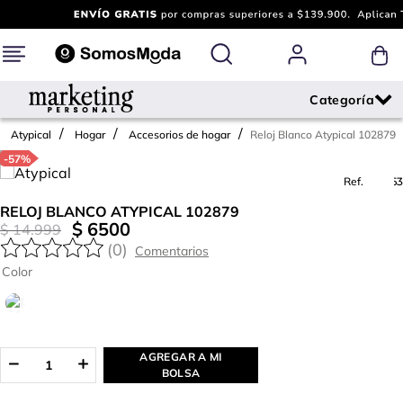
Reloj Blanco Atypical 102879
Atypical
Hogar
Accesorios de hogar
-
57%
Ref.
749263
RELOJ BLANCO ATYPICAL 102879
$
6500
$
14
.
999
(
0
)
Color
AGREGAR A MI
BOLSA