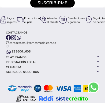
SUSCRIBIRME
Pagos
Envio a todo
Atención
Devoluciones
Seguimie
seguros
el país
al cliente
y garantía
de pedid
CONTÁCTANOS
contactosm@somosmoda.com.co
3226061605
TE AYUDAMOS
INFORMACIÓN LEGAL
MI CUENTA
ACERCA DE NOSOTROS