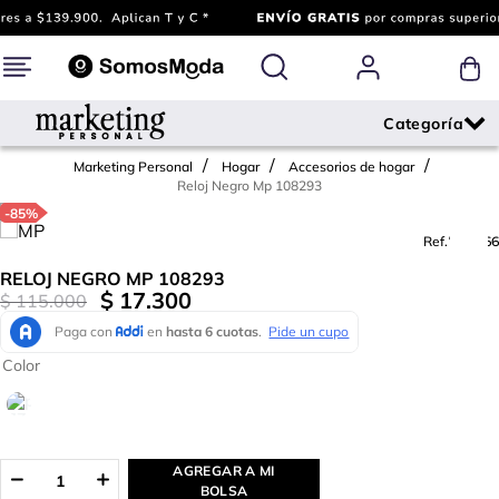
Marketing Personal
Hogar
Accesorios de hogar
Reloj Negro Mp 108293
-
85%
Ref.
770066
RELOJ NEGRO MP 108293
$
17
.
300
$
115
.
000
Color
AGREGAR A MI
BOLSA