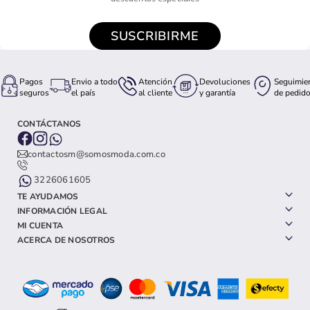
SUSCRIBIRME
Pagos
Envio a todo
Atención
Devoluciones
Seguimie
seguros
el país
al cliente
y garantía
de pedid
CONTÁCTANOS
contactosm@somosmoda.com.co
3226061605
TE AYUDAMOS
INFORMACIÓN LEGAL
MI CUENTA
ACERCA DE NOSOTROS