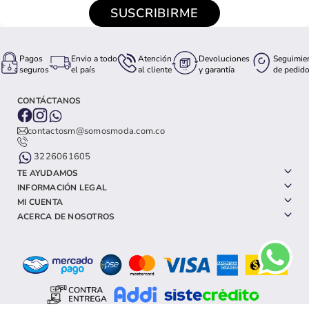
SUSCRIBIRME
Pagos
Envio a todo
Atención
Devoluciones
Seguimie
seguros
el país
al cliente
y garantía
de pedid
CONTÁCTANOS
contactosm@somosmoda.com.co
3226061605
TE AYUDAMOS
INFORMACIÓN LEGAL
MI CUENTA
ACERCA DE NOSOTROS