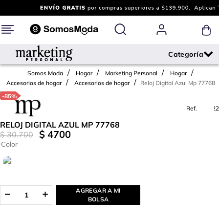
Marketing Personal
Hogar
Accesorios de hogar
Reloj Digital Azul Mp 77768
-
85%
Ref.
682522
RELOJ DIGITAL AZUL MP 77768
$
4700
$
30
.
700
Color
AGREGAR A MI
BOLSA