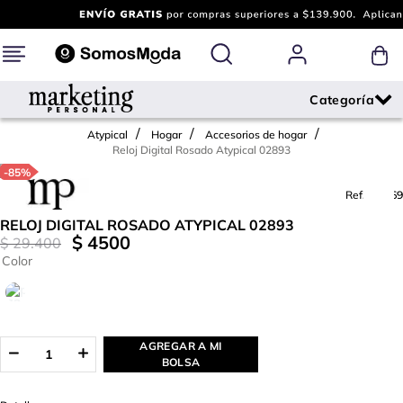
Atypical
Hogar
Accesorios de hogar
Reloj Digital Rosado Atypical 02893
-
85%
Ref.
728169
RELOJ DIGITAL ROSADO ATYPICAL 02893
$
4500
$
29
.
400
Color
AGREGAR A MI
BOLSA