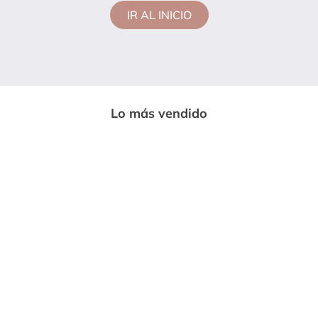
IR AL INICIO
Lo más vendido
-
33%
-
85%