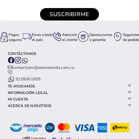
SUSCRIBIRME
Pagos
Envio a todo
Atención
Devoluciones
Seguimie
seguros
el país
al cliente
y garantía
de pedid
CONTÁCTANOS
contactosm@somosmoda.com.co
3226061605
TE AYUDAMOS
INFORMACIÓN LEGAL
MI CUENTA
ACERCA DE NOSOTROS