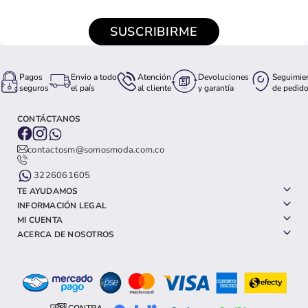
SUSCRIBIRME
Pagos
Envio a todo
Atención
Devoluciones
Seguimie
seguros
el país
al cliente
y garantía
de pedid
CONTÁCTANOS
contactosm@somosmoda.com.co
3226061605
TE AYUDAMOS
INFORMACIÓN LEGAL
MI CUENTA
ACERCA DE NOSOTROS