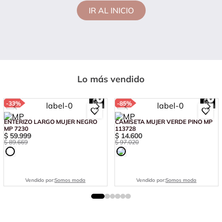
IR AL INICIO
Lo más vendido
-
33%
-
85%
ENTERIZO LARGO MUJER NEGRO
CAMISETA MUJER VERDE PINO MP
MP 7230
113728
$
59
.
999
$
14
.
600
$
89
.
669
$
97
.
020
Vendido por:
Somos moda
Vendido por:
Somos moda