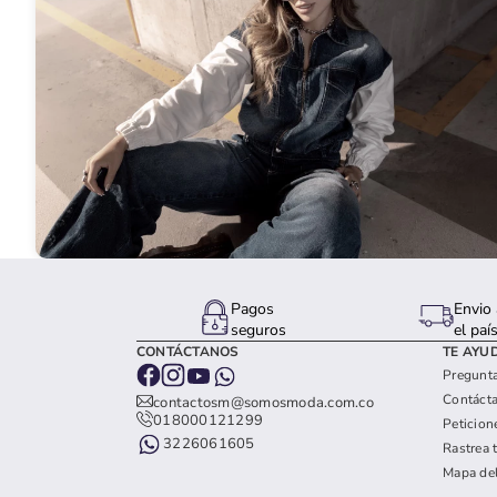
10
.
c
Pagos
Envio 
seguros
el paí
CONTÁCTANOS
TE AYU
Pregunta
Contáct
contactosm@somosmoda.com.co
018000121299
Peticion
3226061605
Rastrea 
Mapa del