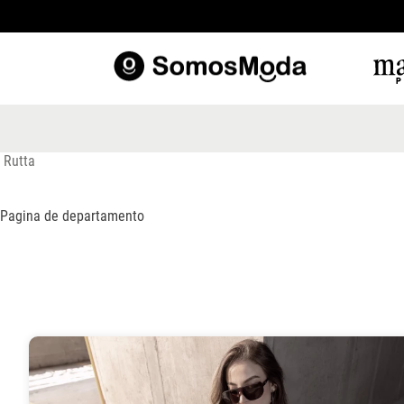
TÉRM
1
.
b
2
.
v
Rutta
3
.
b
Pagina de departamento
4
.
b
5
.
e
6
.
v
7
.
s
8
.
c
9
.
p