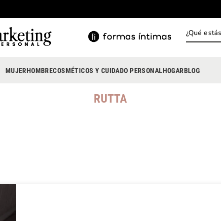
¿Qué está
INOS MÁS BUSCADOS
ody
MUJER
HOMBRE
COSMÉTICOS Y CUIDADO PERSONAL
HOGAR
BLOG
estidos
RUTTA
rasier
lusas
nterizo
estido
hort
onjunto
anties