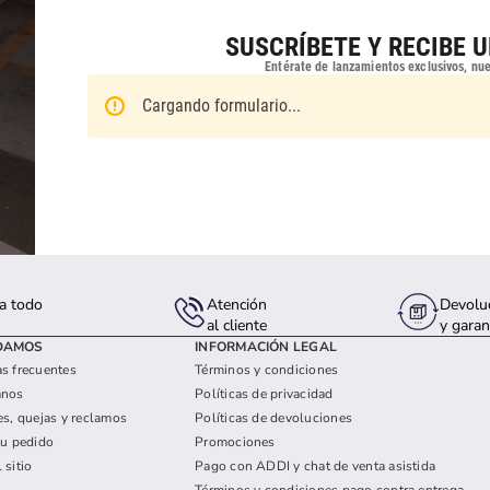
amibuzo
SUSCRÍBETE Y RECIBE 
Entérate de lanzamientos exclusivos, nu
Cargando formulario...
a todo
Atención
Devolu
s
al cliente
y garan
DAMOS
INFORMACIÓN LEGAL
s frecuentes
Términos y condiciones
anos
Políticas de privacidad
es, quejas y reclamos
Políticas de devoluciones
tu pedido
Promociones
 sitio
Pago con ADDI y chat de venta asistida