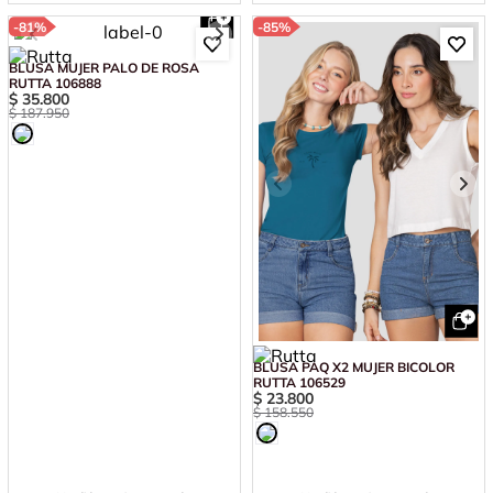
-
81%
-
85%
BLUSA MUJER PALO DE ROSA
RUTTA 106888
$
35
.
800
$
187
.
950
BLUSA PAQ X2 MUJER BICOLOR
RUTTA 106529
$
23
.
800
$
158
.
550