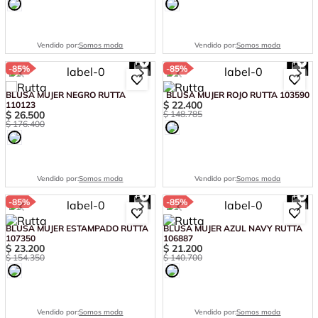
Vendido por:
Somos moda
Vendido por:
Somos moda
-
85%
-
85%
BLUSA MUJER NEGRO RUTTA
BLUSA MUJER ROJO RUTTA 103590
$
22
.
400
110123
$
26
.
500
$
148
.
785
$
176
.
400
Vendido por:
Somos moda
Vendido por:
Somos moda
-
85%
-
85%
BLUSA MUJER ESTAMPADO RUTTA
BLUSA MUJER AZUL NAVY RUTTA
107350
106887
$
23
.
200
$
21
.
200
$
154
.
350
$
140
.
700
Vendido por:
Somos moda
Vendido por:
Somos moda