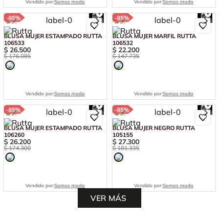
Vendido por:
Somos moda
Vendido por:
Somos moda
-
85%
-
85%
BLUSA MUJER ESTAMPADO RUTTA
BLUSA MUJER MARFIL RUTTA
106533
106532
$
26
.
500
$
22
.
200
$
176
.
085
$
147
.
735
Vendido por:
Somos moda
Vendido por:
Somos moda
-
85%
-
85%
BLUSA MUJER ESTAMPADO RUTTA
BLUSA MUJER NEGRO RUTTA
106260
105155
$
26
.
200
$
27
.
300
$
174
.
300
$
181
.
335
Vendido por:
Somos moda
Vendido por:
Somos moda