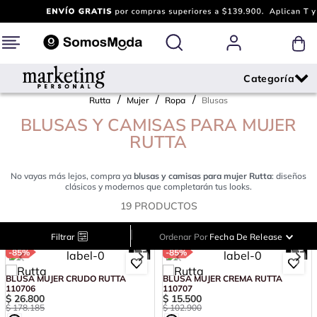
Rutta
Mujer
Ropa
Blusas
BLUSAS Y CAMISAS PARA MUJER
RUTTA
No vayas más lejos, compra ya
blusas y camisas para mujer Rutta
: diseños
clásicos y modernos que completarán tus looks.
19
PRODUCTOS
|
Filtrar
Ordenar Por
Fecha De Release
-
85%
-
85%
BLUSA MUJER CRUDO RUTTA
BLUSA MUJER CREMA RUTTA
110706
110707
$
26
.
800
$
15
.
500
$
178
.
185
$
102
.
900