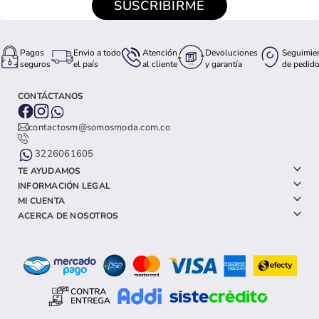
SUSCRIBIRME
Pagos
Envio a todo
Atención
Devoluciones
Seguimie
seguros
el país
al cliente
y garantía
de pedid
CONTÁCTANOS
contactosm@somosmoda.com.co
3226061605
TE AYUDAMOS
INFORMACIÓN LEGAL
MI CUENTA
ACERCA DE NOSOTROS