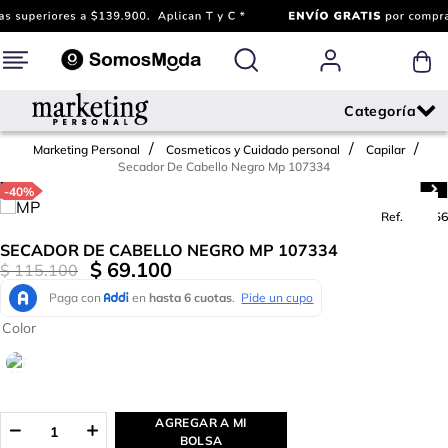
Marketing Personal
Cosmeticos y Cuidado personal
Capilar
Secador De Cabello Negro Mp 107334
-
40%
Ref.
766856
SECADOR DE CABELLO NEGRO MP 107334
$
69
.
100
$
115
.
100
Color
AGREGAR A MI
BOLSA