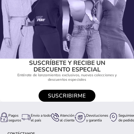
SUSCRÍBETE Y RECIBE UN
DESCUENTO ESPECIAL
Entérate de lanzamientos exclusivos, nuevas colecciones y
descuentos especiales
SUSCRIBIRME
Pagos
Envio a todo
Atención
Devoluciones
Seguimie
seguros
el país
al cliente
y garantía
de pedid
CONTÁCTANOS