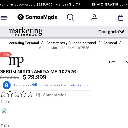
Marketing Personal
Cosmeticos y Cuidado personal
Corporal
Serum Niacinamida Mp 107526
-
30%
Ref.
767565
SERUM NIACINAMIDA MP 107526
$
29
.
999
$
42
.
600
(
0
)
Color
Talla