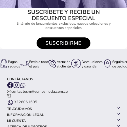
SUSCRÍBETE Y RECIBE UN
DESCUENTO ESPECIAL
Entérate de lanzamientos exclusivos, nuevas colecciones y
descuentos especiales
SUSCRIBIRME
Pagos
Envio a todo
Atención
Devoluciones
Seguimie
seguros
el país
al cliente
y garantía
de pedid
CONTÁCTANOS
contactosm@somosmoda.com.co
3226061605
TE AYUDAMOS
INFORMACIÓN LEGAL
MI CUENTA
ACERCA DE NOSOTROS