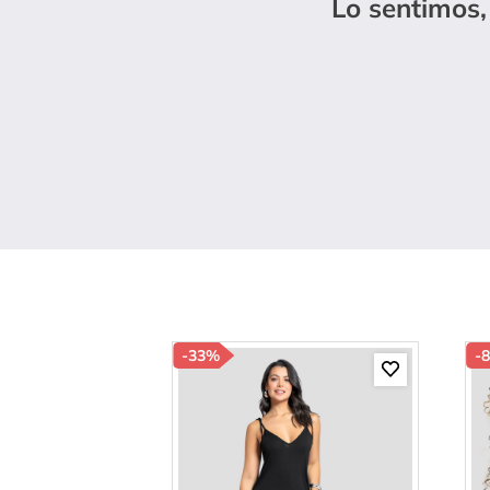
Lo sentimos,
10
.
s
-
33%
-