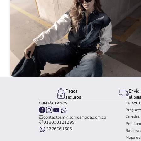
Pagos
Envio 
seguros
el paí
CONTÁCTANOS
TE AYU
Pregunta
Contáct
contactosm@somosmoda.com.co
018000121299
Peticion
3226061605
Rastrea 
Mapa del