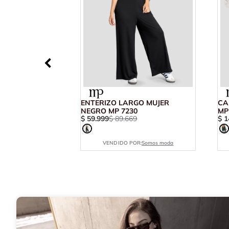
ENTERIZO LARGO MUJER
CA
NEGRO MP 7230
MP
$
59
.
999
$
89
.
669
$
1
VENDIDO POR:
Somos moda