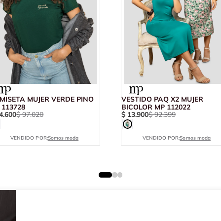
MISETA MUJER VERDE PINO
VESTIDO PAQ X2 MUJER
 113728
BICOLOR MP 112022
4
.
600
$
97
.
020
$
13
.
900
$
92
.
399
VENDIDO POR:
Somos moda
VENDIDO POR:
Somos moda