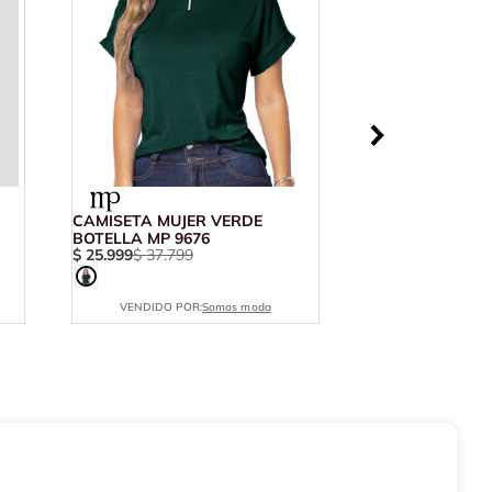
CAMISETA MUJER VERDE
BOTELLA MP 9676
$
25
.
999
$
37
.
799
VENDIDO POR:
Somos moda