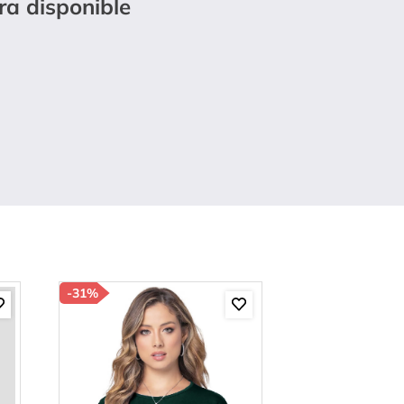
ra disponible
-
31%