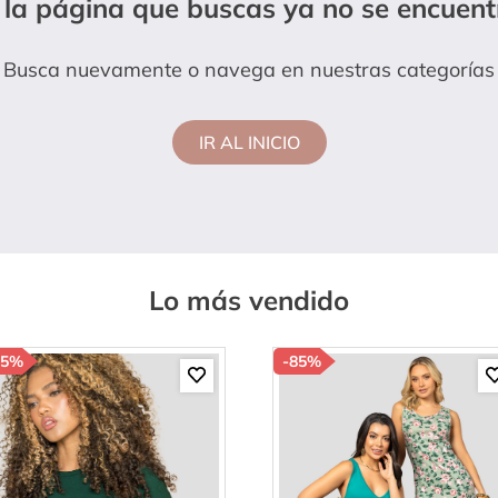
 la página que buscas ya no se encuent
hort
Busca nuevamente o navega en nuestras categorías
IR AL INICIO
Lo más vendido
85%
-
85%