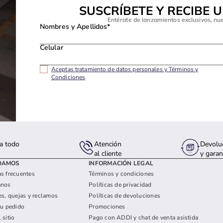
SUSCRÍBETE Y RECIBE 
Entérate de lanzamientos exclusivos, nu
Nombres y Apellidos*
Celular
Aceptas tratamiento de datos personales y Términos y
Condiciones
a todo
Atención
Devolu
s
al cliente
y garan
DAMOS
INFORMACIÓN LEGAL
s frecuentes
Términos y condiciones
anos
Políticas de privacidad
es, quejas y reclamos
Políticas de devoluciones
tu pedido
Promociones
 sitio
Pago con ADDI y chat de venta asistida