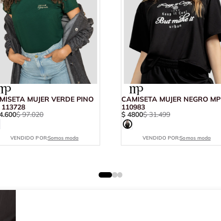
MISETA MUJER VERDE PINO
CAMISETA MUJER NEGRO MP
 113728
110983
4
.
600
$
97
.
020
$
4800
$
31
.
499
VENDIDO POR:
Somos moda
VENDIDO POR:
Somos moda