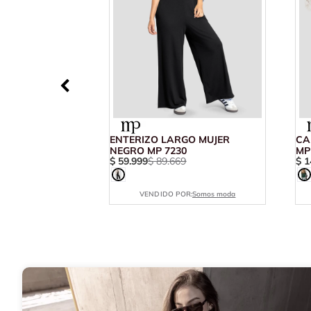
ENTERIZO LARGO MUJER
CA
NEGRO MP 7230
MP
$
59
.
999
$
89
.
669
$
1
VENDIDO POR:
Somos moda