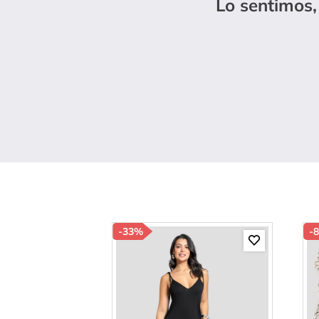
Lo sentimos,
10
.
p
-
33%
-