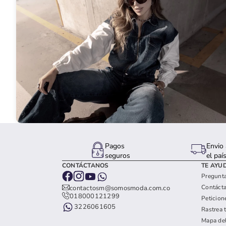
Pagos
Envio 
seguros
el paí
CONTÁCTANOS
TE AYU
Pregunta
Contáct
contactosm@somosmoda.com.co
018000121299
Peticion
3226061605
Rastrea 
Mapa del