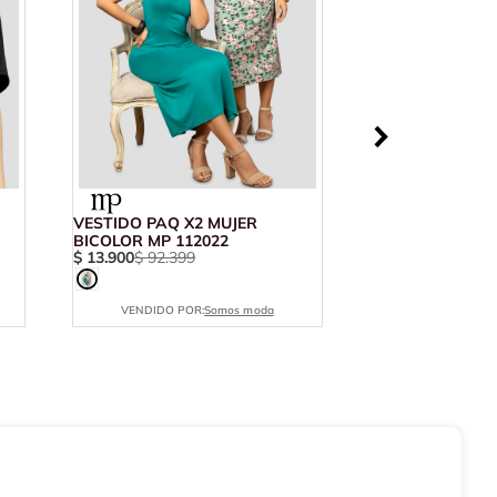
VESTIDO PAQ X2 MUJER
BICOLOR MP 112022
$
13
.
900
$
92
.
399
VENDIDO POR:
Somos moda