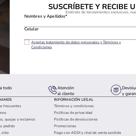
SUSCRÍBETE Y RECIBE 
Entérate de lanzamientos exclusivos, nu
Nombres y Apellidos*
Celular
Aceptas tratamiento de datos personales y Términos y
Condiciones
a todo
Atención
Devolu
s
al cliente
y garan
DAMOS
INFORMACIÓN LEGAL
s frecuentes
Términos y condiciones
anos
Políticas de privacidad
es, quejas y reclamos
Políticas de devoluciones
tu pedido
Promociones
 sitio
Pago con ADDI y chat de venta asistida