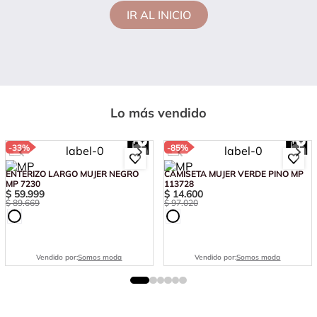
IR AL INICIO
Lo más vendido
-
33%
-
85%
ENTERIZO LARGO MUJER NEGRO
CAMISETA MUJER VERDE PINO MP
MP 7230
113728
$
59
.
999
$
14
.
600
$
89
.
669
$
97
.
020
Vendido por:
Somos moda
Vendido por:
Somos moda