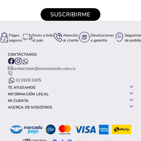
SUSCRIBIRME
Pagos
Envio a todo
Atención
Devoluciones
Seguimie
seguros
el país
al cliente
y garantía
de pedid
CONTÁCTANOS
contactosm@somosmoda.com.co
3226061605
TE AYUDAMOS
INFORMACIÓN LEGAL
MI CUENTA
ACERCA DE NOSOTROS