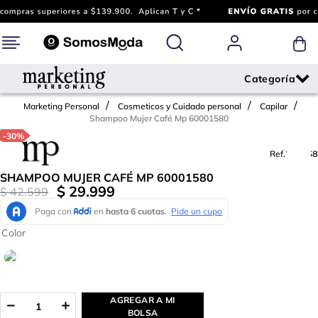
Marketing Personal
Cosmeticos y Cuidado personal
Capilar
Shampoo Mujer Café Mp 60001580
-
30%
Ref.
790238
SHAMPOO MUJER CAFÉ MP 60001580
$
29
.
999
$
42
.
599
Color
AGREGAR A MI
BOLSA