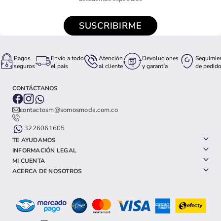
SUSCRIBIRME
Pagos
Envio a todo
Atención
Devoluciones
Seguimie
seguros
el país
al cliente
y garantía
de pedid
CONTÁCTANOS
contactosm@somosmoda.com.co
3226061605
TE AYUDAMOS
INFORMACIÓN LEGAL
MI CUENTA
ACERCA DE NOSOTROS