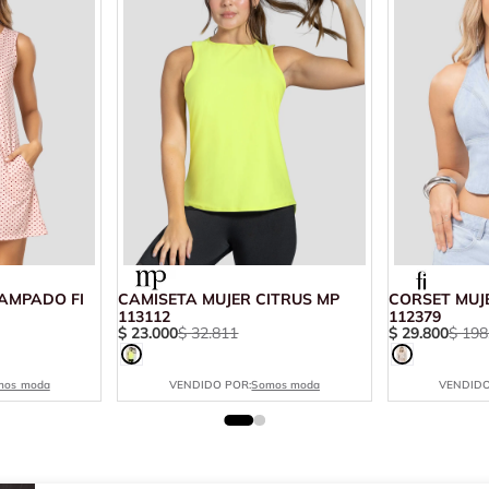
AMPADO FI
CAMISETA MUJER CITRUS MP
CORSET MUJE
113112
112379
$
23
.
000
$
32
.
811
$
29
.
800
$
198
mos moda
VENDIDO POR:
Somos moda
VENDIDO