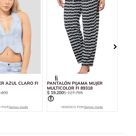
R AZUL CLARO FI
PANTALÓN PIJAMA MUJER
MULTI
MULTICOLOR FI 89318
9471
.
400
$
19
.
200
$
127
.
785
$
23
.
9
 POR:
Somos moda
VENDIDO POR:
Somos moda