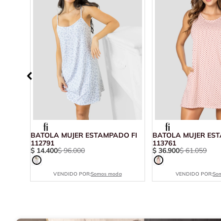
2552
BATOLA MUJER ESTAMPADO FI
BATOLA MUJER EST
112791
113761
$
14
.
400
$
96
.
000
$
36
.
900
$
61
.
059
VENDIDO POR:
Somos moda
VENDIDO POR:
So