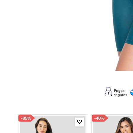
10
.
s
-
85%
-
40%