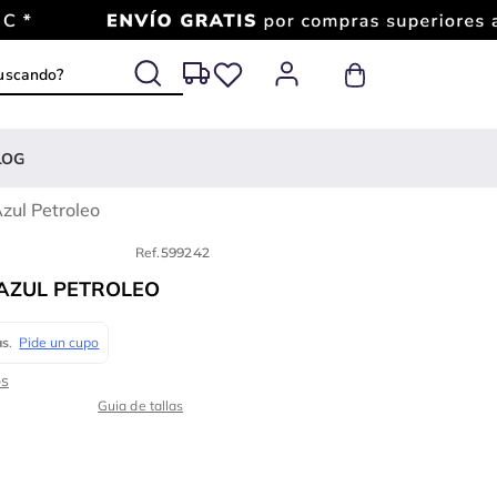
 buscando?
LOG
Azul Petroleo
Ref.
599242
-AZUL PETROLEO
Guia de tallas