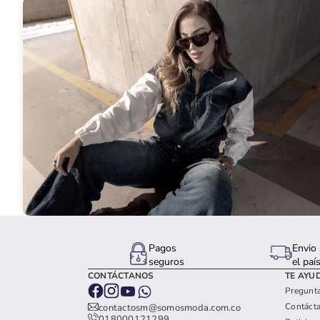
Pagos
Envio 
seguros
el paí
CONTÁCTANOS
TE AYU
Pregunta
Contáct
contactosm@somosmoda.com.co
018000121299