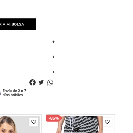
 A MI BOLSA
-
85%
-
52%