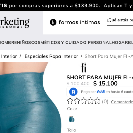
¿Qué estás
INOS MÁS BUSCADOS
ody
HOMBRE
NIÑOS
COSMÉTICOS Y CUIDADO PERSONAL
HOGAR
B
estidos
Interior
Especiales Ropa Interior
Short Para Mujer FI -
rasier
nterizo
SHORT PARA MUJER FI 
lusas
$
15
.
100
$
100
.
400
estido
(
0
)
anties
Color
lusa
onjunto
Talla