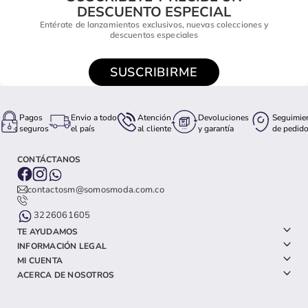
DESCUENTO ESPECIAL
Entérate de lanzamientos exclusivos, nuevas colecciones y
descuentos especiales
SUSCRIBIRME
Pagos
Envio a todo
Atención
Devoluciones
Seguimie
seguros
el país
al cliente
y garantía
de pedid
CONTÁCTANOS
contactosm@somosmoda.com.co
3226061605
TE AYUDAMOS
INFORMACIÓN LEGAL
MI CUENTA
ACERCA DE NOSOTROS