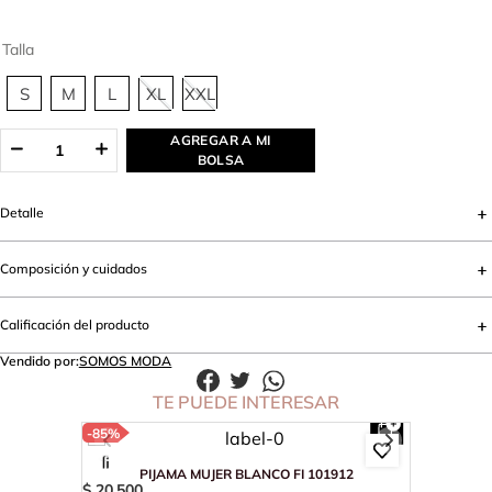
Talla
S
M
L
XL
XXL
AGREGAR A MI
BOLSA
Detalle
Composición y cuidados
Calificación del producto
Vendido por:
SOMOS MODA
TE PUEDE INTERESAR
-
85%
PIJAMA MUJER BLANCO FI 101912
$
20
.
500