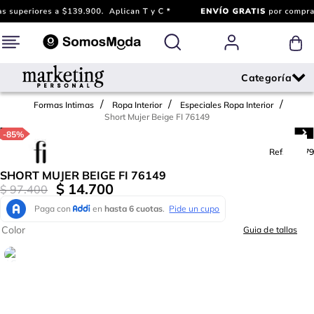
Formas Intimas
Ropa Interior
Especiales Ropa Interior
Short Mujer Beige FI 76149
-
85%
Ref.
605179
SHORT MUJER BEIGE FI 76149
$
14
.
700
$
97
.
400
Color
Guia de tallas