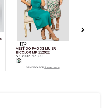
P
VESTIDO PAQ X2 MUJER
BICOLOR MP 112022
$
13
.
900
$
92
.
399
VENDIDO POR:
Somos moda