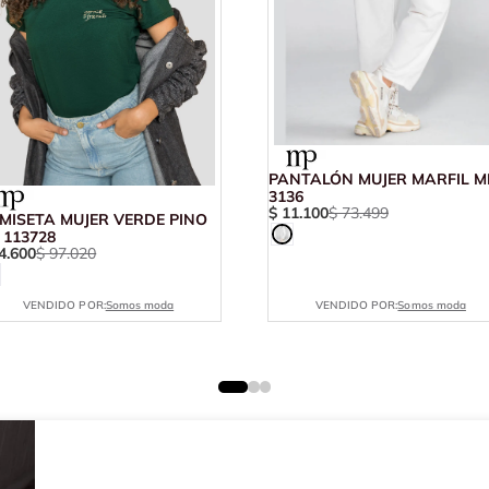
PANTALÓN MUJER MARFIL M
3136
$
11
.
100
$
73
.
499
MISETA MUJER VERDE PINO
 113728
4
.
600
$
97
.
020
VENDIDO POR:
Somos moda
VENDIDO POR:
Somos moda