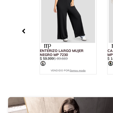
ENTERIZO LARGO MUJER
CA
NEGRO MP 7230
MP
$
59
.
999
$
89
.
669
$
1
VENDIDO POR:
Somos moda