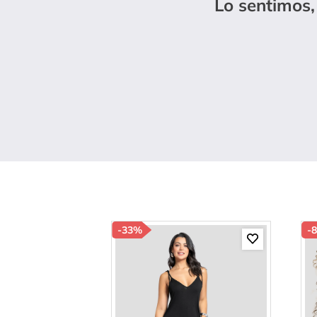
Lo sentimos,
10
.
c
-
33%
-