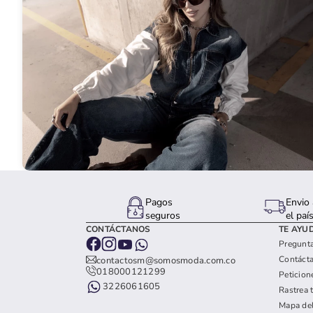
Pagos
Envio 
seguros
el paí
CONTÁCTANOS
TE AYU
Pregunta
Contáct
contactosm@somosmoda.com.co
018000121299
Peticion
3226061605
Rastrea 
Mapa del