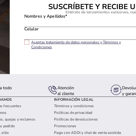
SUSCRÍBETE Y RECIBE 
Entérate de lanzamientos exclusivos, nu
Nombres y Apellidos*
Celular
Aceptas tratamiento de datos personales y Términos y
Condiciones
a todo
Atención
Devolu
s
al cliente
y garan
DAMOS
INFORMACIÓN LEGAL
s frecuentes
Términos y condiciones
anos
Políticas de privacidad
es, quejas y reclamos
Políticas de devoluciones
tu pedido
Promociones
 sitio
Pago con ADDI y chat de venta asistida