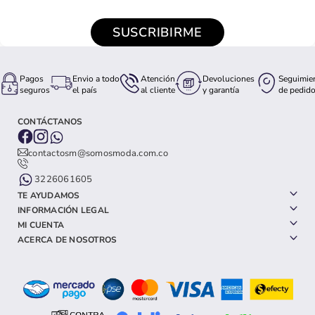
SUSCRIBIRME
Pagos
Envio a todo
Atención
Devoluciones
Seguimie
seguros
el país
al cliente
y garantía
de pedid
CONTÁCTANOS
contactosm@somosmoda.com.co
3226061605
TE AYUDAMOS
INFORMACIÓN LEGAL
MI CUENTA
ACERCA DE NOSOTROS