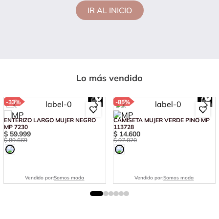
IR AL INICIO
Lo más vendido
-
33%
-
85%
ENTERIZO LARGO MUJER NEGRO
CAMISETA MUJER VERDE PINO MP
MP 7230
113728
$
59
.
999
$
14
.
600
$
89
.
669
$
97
.
020
Vendido por:
Somos moda
Vendido por:
Somos moda