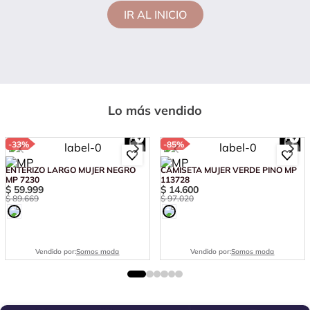
IR AL INICIO
Lo más vendido
-
33%
-
85%
ENTERIZO LARGO MUJER NEGRO
CAMISETA MUJER VERDE PINO MP
MP 7230
113728
$
59
.
999
$
14
.
600
$
89
.
669
$
97
.
020
Vendido por:
Somos moda
Vendido por:
Somos moda