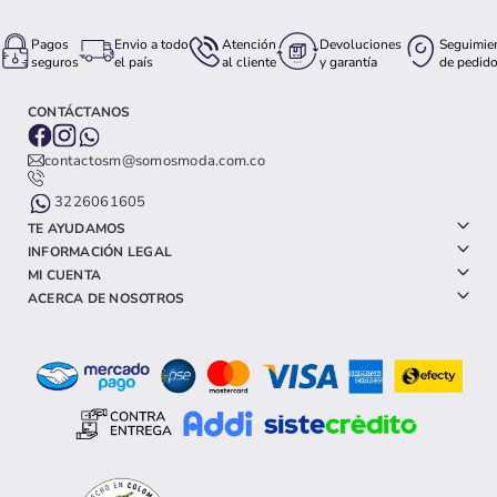
Pagos
Envio a todo
Atención
Devoluciones
Seguimie
seguros
el país
al cliente
y garantía
de pedid
CONTÁCTANOS
contactosm@somosmoda.com.co
3226061605
TE AYUDAMOS
INFORMACIÓN LEGAL
MI CUENTA
ACERCA DE NOSOTROS