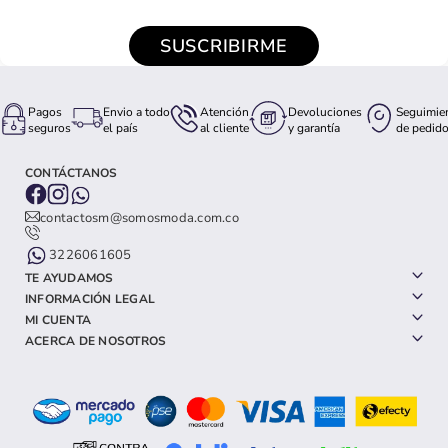
SUSCRIBIRME
Pagos
Envio a todo
Atención
Devoluciones
Seguimie
seguros
el país
al cliente
y garantía
de pedid
CONTÁCTANOS
contactosm@somosmoda.com.co
3226061605
TE AYUDAMOS
INFORMACIÓN LEGAL
MI CUENTA
ACERCA DE NOSOTROS