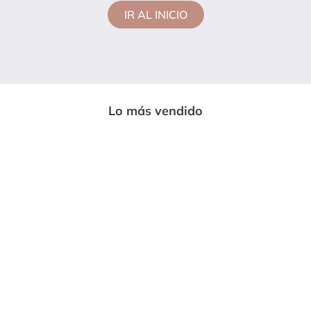
IR AL INICIO
Lo más vendido
-
33%
-
85%