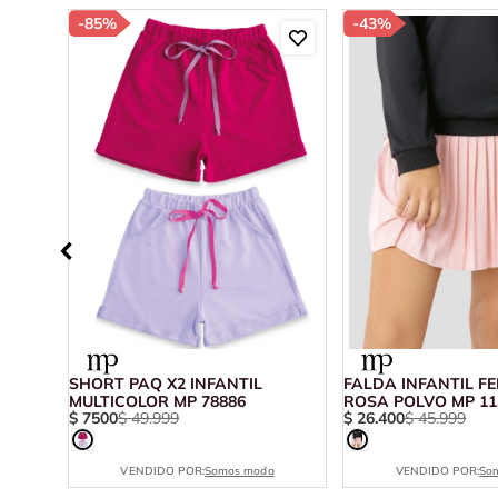
-
85%
-
43%
SHORT PAQ X2 INFANTIL
FALDA INFANTIL F
MULTICOLOR MP 78886
ROSA POLVO MP 11
$
7500
$
49
.
999
$
26
.
400
$
45
.
999
VENDIDO POR:
Somos moda
VENDIDO POR:
So