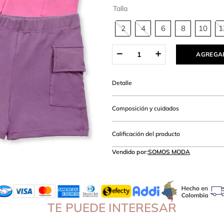
hort
Talla
2
4
6
8
10
1
AGREGAR
Detalle
Composición y cuidados
Calificación del producto
Vendido por:
SOMOS MODA
TE PUEDE INTERESAR