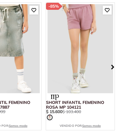
-
85%
-
85%
NTIL FEMENINO
SHORT INFANTIL FEMENINO
SHORT
7887
ROSA MP 104121
ROJO 
999
$
15
.
600
$
103
.
400
$
15
.
6
 POR:
Somos moda
VENDIDO POR:
Somos moda