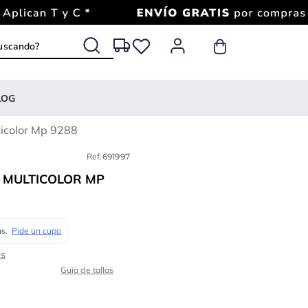
 buscando?
LOG
ticolor Mp 9288
Ref.
691997
L MULTICOLOR MP
Guia de tallas