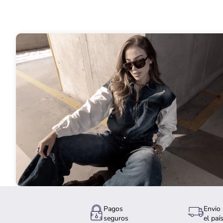
Pagos
Envio 
seguros
el paí