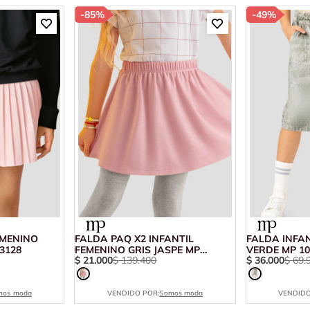
-
85%
-
49%
EMENINO
FALDA PAQ X2 INFANTIL
FALDA INFA
3128
FEMENINO GRIS JASPE MP
VERDE MP 10
$
21
.
000
$
139
.
400
$
36
.
000
$
69
.
112556
mos moda
VENDIDO POR:
Somos moda
VENDIDO