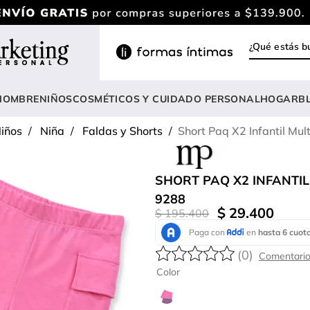
¿Qué estás
INOS MÁS BUSCADOS
ody
HOMBRE
NIÑOS
COSMÉTICOS Y CUIDADO PERSONAL
HOGAR
B
estidos
iños
Niña
Faldas y Shorts
Short Paq X2 Infantil Mul
rasier
nterizo
SHORT PAQ X2 INFANTI
lusas
9288
$
29
.
400
$
195
.
400
estido
anties
(
0
)
lusa
Color
onjunto