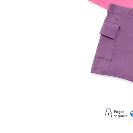
10
.
s