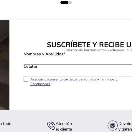
SUSCRÍBETE Y RECIBE 
Entérate de lanzamientos exclusivos, nu
Nombres y Apellidos*
Celular
Aceptas tratamiento de datos personales y Términos y
Condiciones
a todo
Atención
Devolu
s
al cliente
y garan