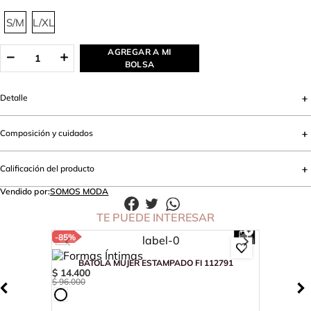
S/M
L/XL
AGREGAR A MI
BOLSA
Detalle
Composición y cuidados
Calificación del producto
Vendido por:
SOMOS MODA
TE PUEDE INTERESAR
-
85%
BATOLA MUJER ESTAMPADO FI 112791
$
14
.
400
$
96
.
000