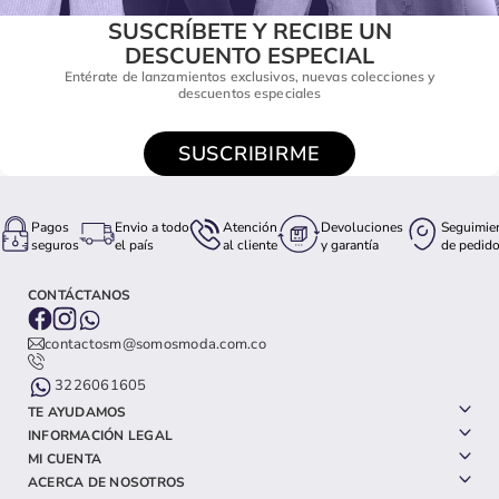
SUSCRÍBETE Y RECIBE UN
DESCUENTO ESPECIAL
Entérate de lanzamientos exclusivos, nuevas colecciones y
descuentos especiales
SUSCRIBIRME
Pagos
Envio a todo
Atención
Devoluciones
Seguimie
seguros
el país
al cliente
y garantía
de pedid
CONTÁCTANOS
contactosm@somosmoda.com.co
3226061605
TE AYUDAMOS
INFORMACIÓN LEGAL
MI CUENTA
ACERCA DE NOSOTROS