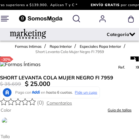
Formas Intimas
Ropa Interior
Especiales Ropa Interior
Short Levanta Cola Mujer Negro FI 7959
-
30%
Ref.
695909
SHORT LEVANTA COLA MUJER NEGRO FI 7959
$
25
.
000
$
35
.
699
(
0
)
Color
Guia de tallas
Talla