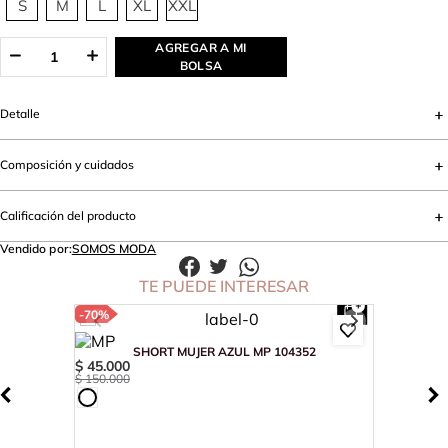
S
M
L
XL
XXL
AGREGAR A MI
BOLSA
Detalle
Composición y cuidados
Calificación del producto
Vendido por:
SOMOS MODA
TE PUEDE INTERESAR
-
70%
SHORT MUJER AZUL MP 104352
$
45
.
000
$
150
.
000