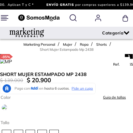
Marketing Personal
Mujer
Ropa
Shorts
Short Mujer Estampado Mp 2438
-
85%
Ref.
726435
SHORT MUJER ESTAMPADO MP 2438
$
20
.
900
$
139
.
000
Color
Guia de tallas
Talla