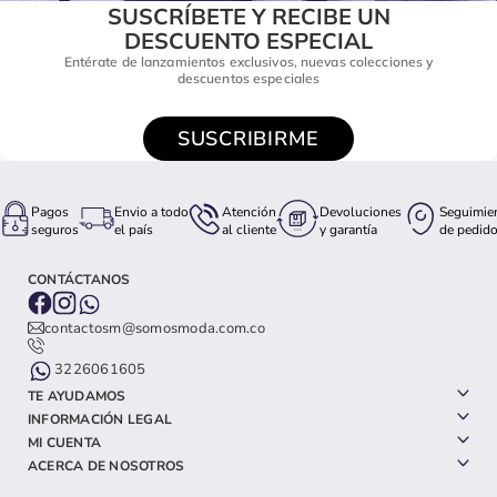
SUSCRÍBETE Y RECIBE UN
DESCUENTO ESPECIAL
Entérate de lanzamientos exclusivos, nuevas colecciones y
descuentos especiales
SUSCRIBIRME
Pagos
Envio a todo
Atención
Devoluciones
Seguimie
seguros
el país
al cliente
y garantía
de pedid
CONTÁCTANOS
contactosm@somosmoda.com.co
3226061605
TE AYUDAMOS
INFORMACIÓN LEGAL
MI CUENTA
ACERCA DE NOSOTROS