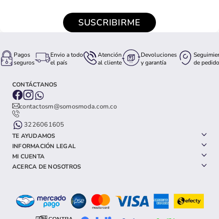
SUSCRIBIRME
Pagos
Envio a todo
Atención
Devoluciones
Seguimie
seguros
el país
al cliente
y garantía
de pedid
CONTÁCTANOS
contactosm@somosmoda.com.co
3226061605
TE AYUDAMOS
INFORMACIÓN LEGAL
MI CUENTA
ACERCA DE NOSOTROS