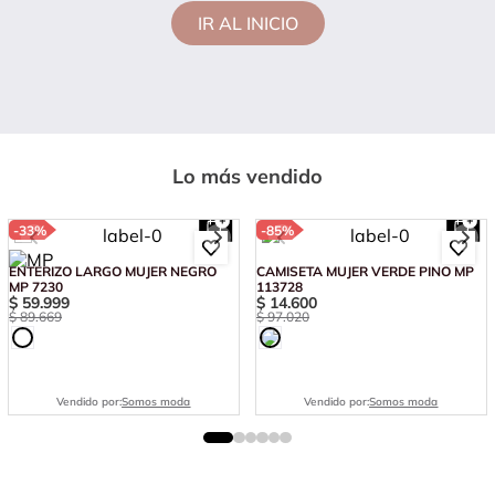
IR AL INICIO
Lo más vendido
-
33%
-
85%
ENTERIZO LARGO MUJER NEGRO
CAMISETA MUJER VERDE PINO MP
MP 7230
113728
$
59
.
999
$
14
.
600
$
89
.
669
$
97
.
020
Vendido por:
Somos moda
Vendido por:
Somos moda