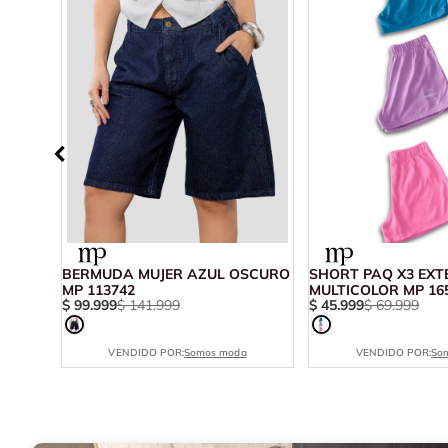
13
BERMUDA MUJER AZUL OSCURO
SHORT PAQ X3 EXT
MP 113742
MULTICOLOR MP 16
$
99
.
999
$
141
.
999
$
45
.
999
$
69
.
999
VENDIDO POR:
Somos moda
VENDIDO POR:
So