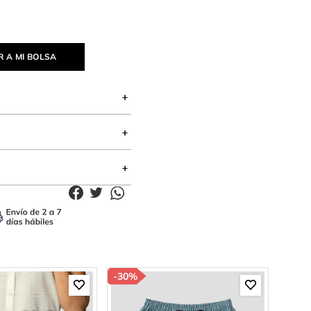
 A MI BOLSA
-
30%
-
85%