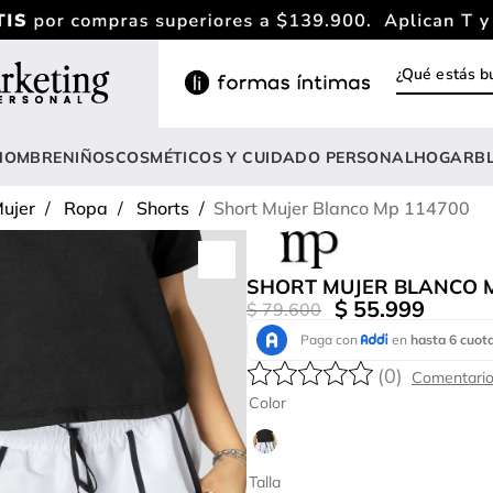
¿Qué estás
INOS MÁS BUSCADOS
rasier
HOMBRE
NIÑOS
COSMÉTICOS Y CUIDADO PERSONAL
HOGAR
B
ody
ujer
Ropa
Shorts
Short Mujer Blanco Mp 114700
estidos
nterizo
SHORT MUJER BLANCO 
lusas
$
55
.
999
$
79
.
600
estido
(
0
)
amiseta mujer
Color
lusa
onjunto
Talla