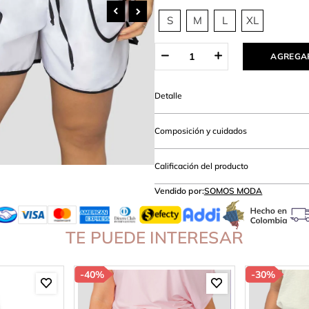
anties
S
M
L
XL
AGREGAR
Detalle
Composición y cuidados
Calificación del producto
Vendido por:
SOMOS MODA
TE PUEDE INTERESAR
-
40%
-
30%