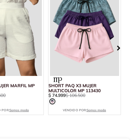
JER MARFIL MP
SHORT PAQ X3 MUJER
CICLI
MULTICOLOR MP 113430
11325
600
$
74
.
999
$
106
.
500
$
21
.
4
 POR:
Somos moda
VENDIDO POR:
Somos moda