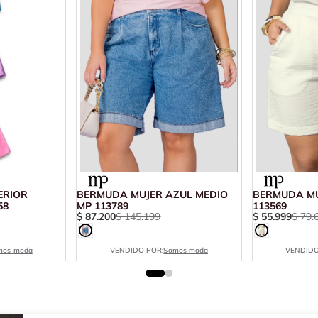
ERIOR
BERMUDA MUJER AZUL MEDIO
BERMUDA MU
58
MP 113789
113569
$
87
.
200
$
145
.
199
$
55
.
999
$
79
.
mos moda
VENDIDO POR:
Somos moda
VENDIDO