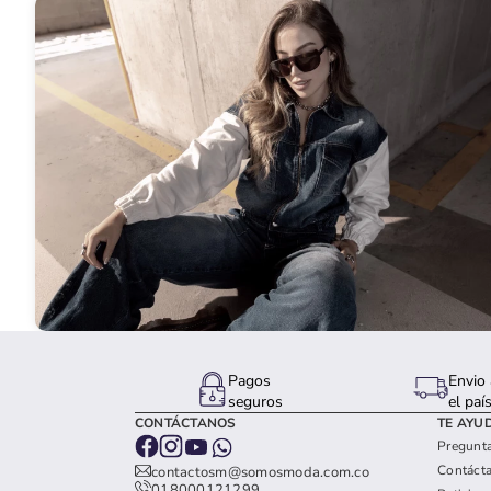
Pagos
Envio 
seguros
el paí
CONTÁCTANOS
TE AYU
Pregunta
Contáct
contactosm@somosmoda.com.co
018000121299