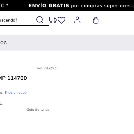
 buscando?
LOG
Ref.
793273
MP 114700
Guia de tallas