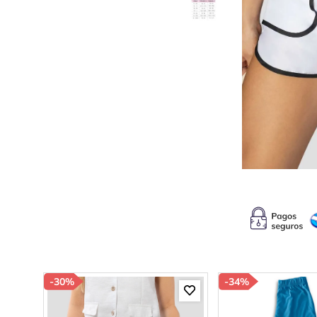
10
.
p
-
30%
-
34%