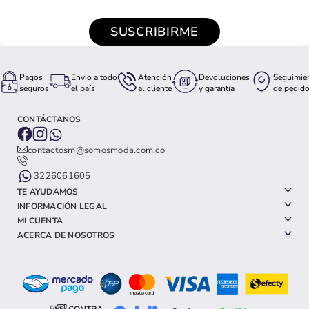
SUSCRIBIRME
Pagos
Envio a todo
Atención
Devoluciones
Seguimie
seguros
el país
al cliente
y garantía
de pedid
CONTÁCTANOS
contactosm@somosmoda.com.co
3226061605
TE AYUDAMOS
INFORMACIÓN LEGAL
MI CUENTA
ACERCA DE NOSOTROS