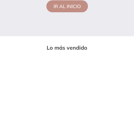
IR AL INICIO
Lo más vendido
-
33%
-
85%
ENTERIZO LARGO MUJER NEGRO
CAMISETA MUJER VERDE PINO MP
MP 7230
113728
$
59
.
999
$
14
.
600
$
89
.
669
$
97
.
020
Vendido por:
Somos moda
Vendido por:
Somos moda