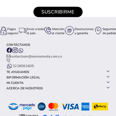
SUSCRIBIRME
Pagos
Envio a todo
Atención
Devoluciones
Seguimie
seguros
el país
al cliente
y garantía
de pedid
CONTÁCTANOS
contactosm@somosmoda.com.co
3226061605
TE AYUDAMOS
INFORMACIÓN LEGAL
MI CUENTA
ACERCA DE NOSOTROS