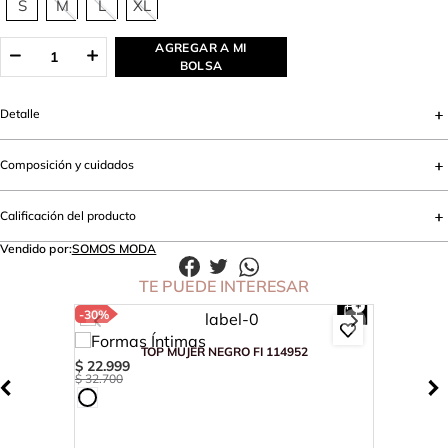
S
M
L
XL
AGREGAR A MI
BOLSA
Detalle
Composición y cuidados
Calificación del producto
Vendido por:
SOMOS MODA
TE PUEDE INTERESAR
-
30%
TOP MUJER NEGRO FI 114952
$
22
.
999
$
32
.
700