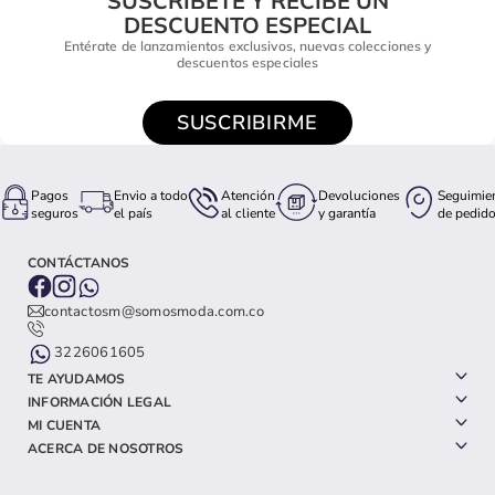
SUSCRÍBETE Y RECIBE UN
DESCUENTO ESPECIAL
Entérate de lanzamientos exclusivos, nuevas colecciones y
descuentos especiales
SUSCRIBIRME
Pagos
Envio a todo
Atención
Devoluciones
Seguimie
seguros
el país
al cliente
y garantía
de pedid
CONTÁCTANOS
contactosm@somosmoda.com.co
3226061605
TE AYUDAMOS
INFORMACIÓN LEGAL
MI CUENTA
ACERCA DE NOSOTROS