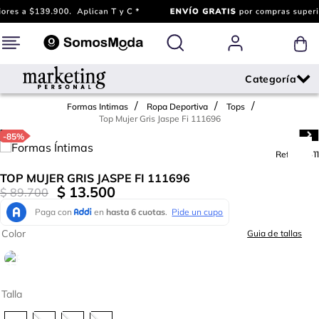
Formas Intimas
Ropa Deportiva
Tops
Top Mujer Gris Jaspe Fi 111696
-
85%
Ref.
778311
TOP MUJER GRIS JASPE FI 111696
$
13
.
500
$
89
.
700
Color
Guia de tallas
Talla