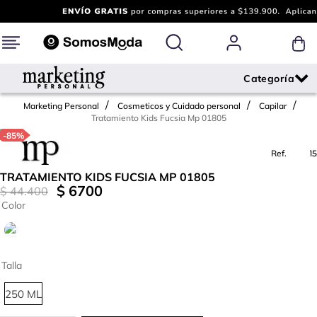
Marketing Personal
Cosmeticos y Cuidado personal
Capilar
Tratamiento Kids Fucsia Mp 01805
-
85%
Ref.
730015
TRATAMIENTO KIDS FUCSIA MP 01805
$
6700
$
44
.
400
Color
Talla
250 ML