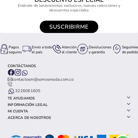
Entérate de lanzamientos exclusivos, nuevas colecciones y
descuentos especiales
SUSCRIBIRME
Pagos
Envio a todo
Atención
Devoluciones
Seguimie
seguros
el país
al cliente
y garantía
de pedid
CONTÁCTANOS
contactosm@somosmoda.com.co
3226061605
TE AYUDAMOS
INFORMACIÓN LEGAL
MI CUENTA
ACERCA DE NOSOTROS