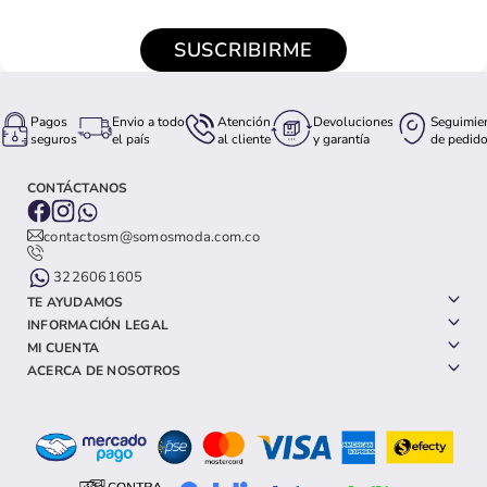
SUSCRIBIRME
Pagos
Envio a todo
Atención
Devoluciones
Seguimie
seguros
el país
al cliente
y garantía
de pedid
CONTÁCTANOS
contactosm@somosmoda.com.co
3226061605
TE AYUDAMOS
INFORMACIÓN LEGAL
MI CUENTA
ACERCA DE NOSOTROS