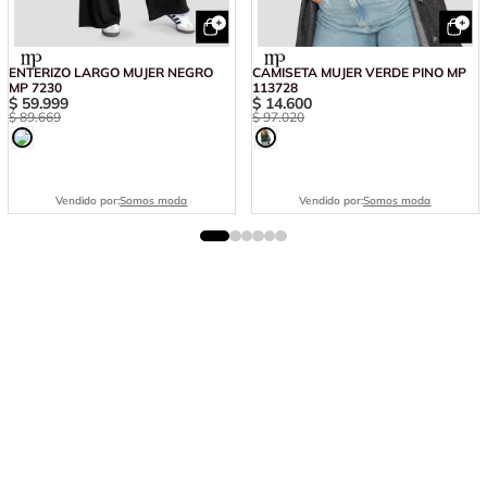
ENTERIZO LARGO MUJER NEGRO
CAMISETA MUJER VERDE PINO MP
MP 7230
113728
$
59
.
999
$
14
.
600
$
89
.
669
$
97
.
020
Vendido por:
Somos moda
Vendido por:
Somos moda