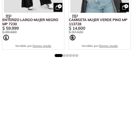
ENTERIZO LARGO MUJER NEGRO
CAMISETA MUJER VERDE PINO MP
MP 7230
113728
$
59
.
999
$
14
.
600
$
89
.
669
$
97
.
020
Vendido por:
Somos moda
Vendido por:
Somos moda