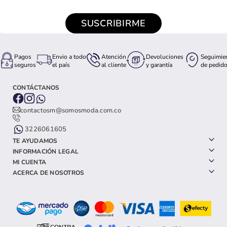
SUSCRIBIRME
Pagos
Envio a todo
Atención
Devoluciones
Seguimie
seguros
el país
al cliente
y garantía
de pedid
CONTÁCTANOS
contactosm@somosmoda.com.co
3226061605
TE AYUDAMOS
INFORMACIÓN LEGAL
MI CUENTA
ACERCA DE NOSOTROS