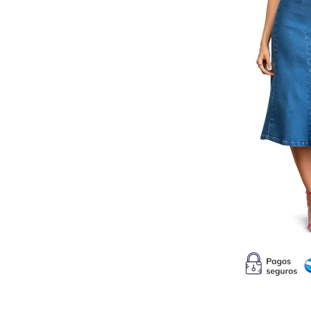
10
.
s