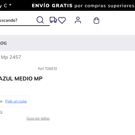
 buscando?
LOG
o Mp 2457
Ref.
726513
AZUL MEDIO MP
Guia de tallas