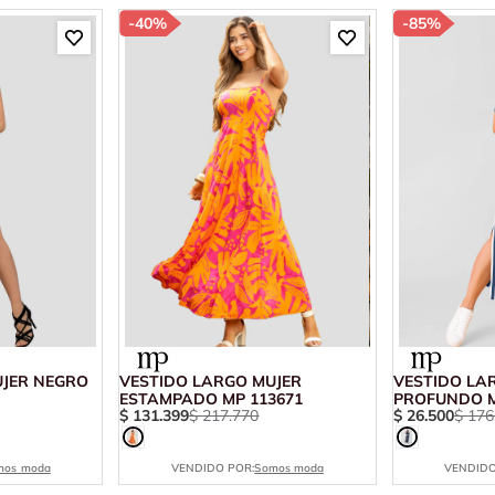
-
40%
-
85%
UJER NEGRO
VESTIDO LARGO MUJER
VESTIDO LA
ESTAMPADO MP 113671
PROFUNDO M
$
131
.
399
$
217
.
770
$
26
.
500
$
176
mos moda
VENDIDO POR:
Somos moda
VENDIDO