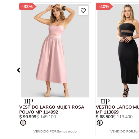
-
33%
-
40%
ZUL
VESTIDO LARGO MUJER ROSA
VESTIDO LARGO M
POLVO MP 114992
MP 113869
$
99
.
999
$
149
.
100
$
68
.
500
$
113
.
400
VENDIDO POR:
Somos moda
VENDIDO POR:
So