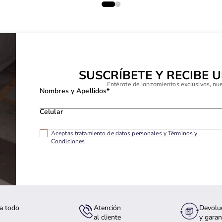
SUSCRÍBETE Y RECIBE 
Entérate de lanzamientos exclusivos, nu
Nombres y Apellidos*
Celular
Aceptas tratamiento de datos personales y Términos y
Condiciones
a todo
Atención
Devolu
s
al cliente
y garan