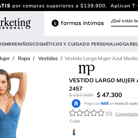
¿Qué estás
INOS MÁS BUSCADOS
ody
HOMBRE
NIÑOS
COSMÉTICOS Y CUIDADO PERSONAL
HOGAR
B
estidos
ujer
Ropa
Vestidos
Vestido Largo Mujer Azul Medi
rasier
nterizo
VESTIDO LARGO MUJER 
lusas
2457
$
47
.
300
$
157
.
500
estido
anties
(
0
)
lusa
Color
onjunto