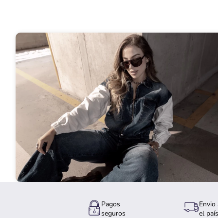
Pagos
Envio 
seguros
el paí