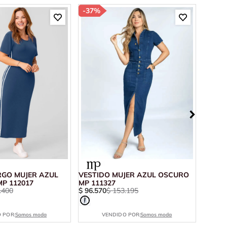
-
37%
-
60%
RGO MUJER AZUL
VESTIDO MUJER AZUL OSCURO
VESTI
P 112017
MP 111327
MULTI
.
400
$
96
.
570
$
153
.
195
$
50
.
5
 POR:
Somos moda
VENDIDO POR:
Somos moda