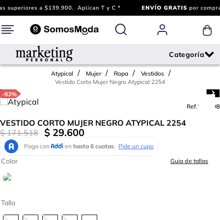
Atypical
Mujer
Ropa
Vestidos
Vestido Corto Mujer Negro Atypical 2254
-
83%
Ref.
727608
VESTIDO CORTO MUJER NEGRO ATYPICAL 2254
$
29
.
600
$
171
.
518
Color
Guia de tallas
Talla