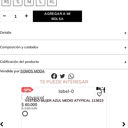
XS
S
M
L
XL
AGREGAR A MI
BOLSA
Detalle
Composición y cuidados
Calificación del producto
Vendido por:
SOMOS MODA
TE PUEDE INTERESAR
-
50%
VESTIDO MUJER AZUL MEDIO ATYPICAL 113623
$
60
.
000
$
120
.
120