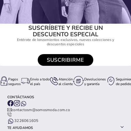
SUSCRÍBETE Y RECIBE UN
DESCUENTO ESPECIAL
Entérate de lanzamientos exclusivos, nuevas colecciones y
descuentos especiales
SUSCRIBIRME
Pagos
Envio a todo
Atención
Devoluciones
Seguimie
seguros
el país
al cliente
y garantía
de pedid
CONTÁCTANOS
contactosm@somosmoda.com.co
3226061605
TE AYUDAMOS