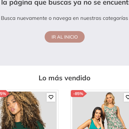
 la página que buscas ya no se encuent
hort
Busca nuevamente o navega en nuestras categorías
IR AL INICIO
Lo más vendido
85%
-
85%