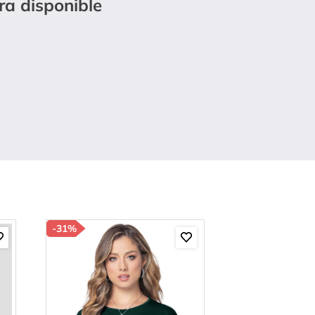
ra disponible
-
31%