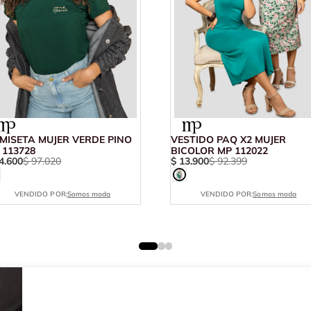
MISETA MUJER VERDE PINO
VESTIDO PAQ X2 MUJER
 113728
BICOLOR MP 112022
4
.
600
$
97
.
020
$
13
.
900
$
92
.
399
VENDIDO POR:
Somos moda
VENDIDO POR:
Somos moda