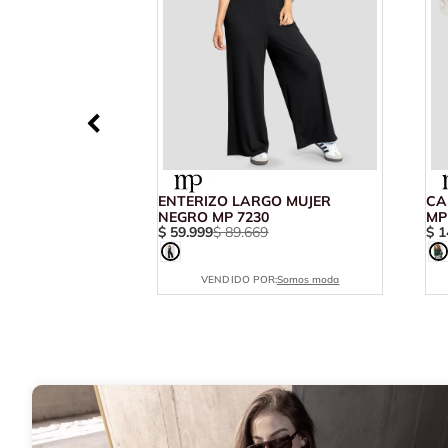
ENTERIZO LARGO MUJER
CA
NEGRO MP 7230
MP
$
59
.
999
$
89
.
669
$
1
VENDIDO POR:
Somos moda