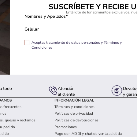
SUSCRÍBETE Y RECIBE 
Entérate de lanzamientos exclusivos, nu
Nombres y Apellidos*
Celular
Aceptas tratamiento de datos personales y Términos y
Condiciones
a todo
Atención
Devolu
s
al cliente
y garan
DAMOS
INFORMACIÓN LEGAL
s frecuentes
Términos y condiciones
anos
Políticas de privacidad
es, quejas y reclamos
Políticas de devoluciones
tu pedido
Promociones
 sitio
Pago con ADDI y chat de venta asistida