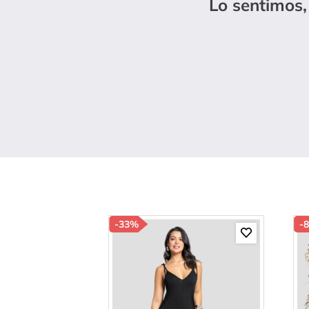
Lo sentimos,
10
.
s
-
33%
-