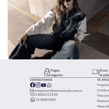
Pagos
Envio 
seguros
el paí
CONTÁCTANOS
TE AYU
Pregunta
Contáct
contactosm@somosmoda.com.co
018000121299
Peticion
3226061605
Rastrea 
Mapa del