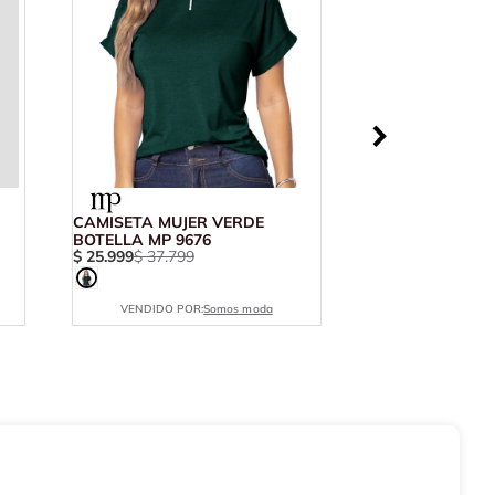
CAMISETA MUJER VERDE
BOTELLA MP 9676
$
25
.
999
$
37
.
799
VENDIDO POR:
Somos moda